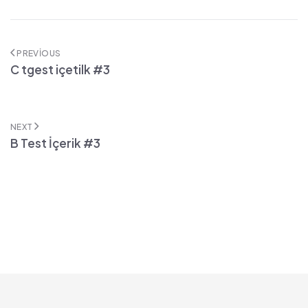
PREVIOUS
C tgest içetilk #3
NEXT
B Test İçerik #3