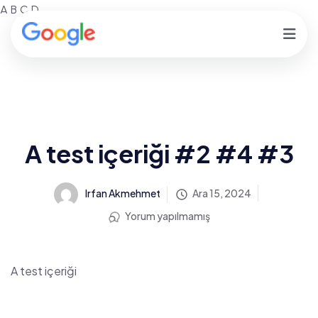
A
B
C
D
A test içeriği #2 #4 #3
Irfan Akmehmet
Ara 15, 2024
Yorum yapılmamış
A test içeriği