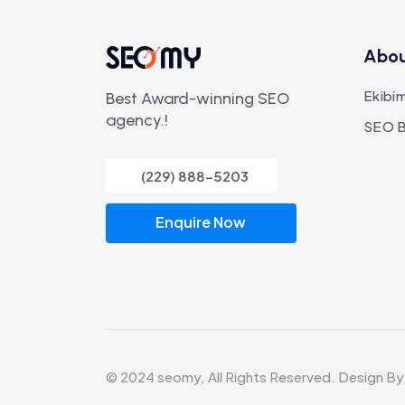
Abo
Ekibim
Best Award-winning SEO
agency.!
SEO B
(229) 888-5203
Enquire Now
© 2024 seomy, All Rights Reserved. Design B