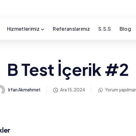
Hizmetlerimiz
Referanslarımız
S.S.S
Blog
B Test İçerik #2
Irfan Akmehmet
Ara 15, 2024
Yorum yapılma
kler