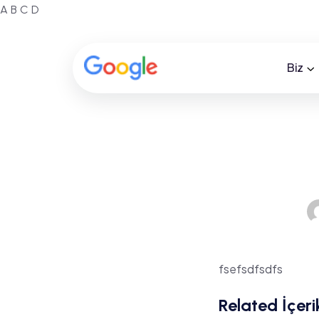
A
B
C
D
Biz
fsefsdfsdfs
Related İçeri