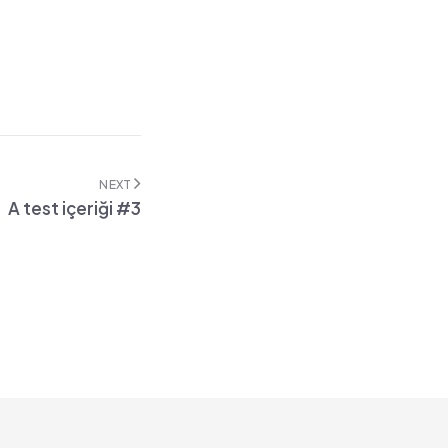
NEXT
A test içeriği #3