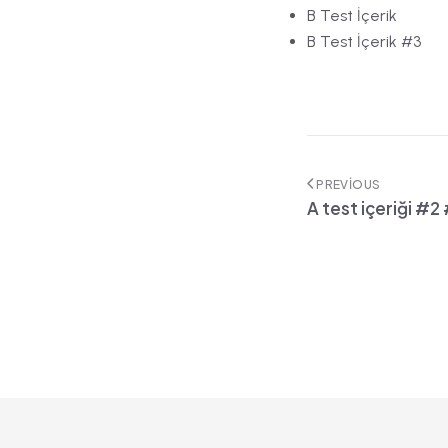
B Test İçerik
B Test İçerik #3
PREVIOUS
A test içeriği #2