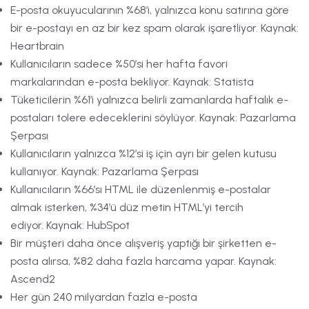
E-posta okuyucularının %68’i, yalnızca konu satırına göre
bir e-postayı en az bir kez spam olarak işaretliyor. Kaynak:
Heartbrain
Kullanıcıların sadece %50’si her hafta favori
markalarından e-posta bekliyor. Kaynak: Statista
Tüketicilerin %61’i yalnızca belirli zamanlarda haftalık e-
postaları tolere edeceklerini söylüyor. Kaynak: Pazarlama
Şerpası
Kullanıcıların yalnızca %12’si iş için ayrı bir gelen kutusu
kullanıyor. Kaynak: Pazarlama Şerpası
Kullanıcıların %66’sı HTML ile düzenlenmiş e-postalar
almak isterken, %34’ü düz metin HTML’yi tercih
ediyor. Kaynak: HubSpot
Bir müşteri daha önce alışveriş yaptığı bir şirketten e-
posta alırsa, %82 daha fazla harcama yapar. Kaynak:
Ascend2
Her gün 240 milyardan fazla e-posta