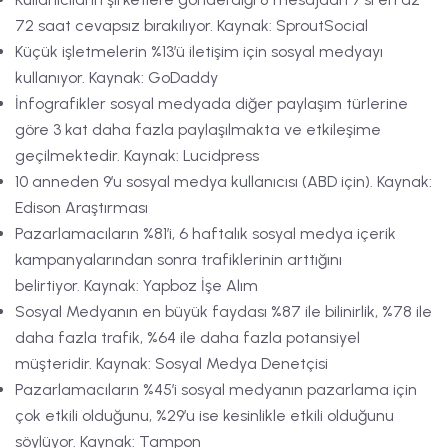
72 saat cevapsız bırakılıyor. Kaynak: SproutSocial
Küçük işletmelerin %13’ü iletişim için sosyal medyayı
kullanıyor. Kaynak: GoDaddy
İnfografikler sosyal medyada diğer paylaşım türlerine
göre 3 kat daha fazla paylaşılmakta ve etkileşime
geçilmektedir. Kaynak: Lucidpress
10 anneden 9’u sosyal medya kullanıcısı (ABD için). Kaynak:
Edison Araştırması
Pazarlamacıların %81’i, 6 haftalık sosyal medya içerik
kampanyalarından sonra trafiklerinin arttığını
belirtiyor. Kaynak: Yapboz İşe Alım
Sosyal Medyanın en büyük faydası %87 ile bilinirlik, %78 ile
daha fazla trafik, %64 ile daha fazla potansiyel
müşteridir. Kaynak: Sosyal Medya Denetçisi
Pazarlamacıların %45’i sosyal medyanın pazarlama için
çok etkili olduğunu, %29’u ise kesinlikle etkili olduğunu
söylüyor. Kaynak: Tampon