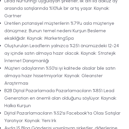
Lead Nurturing’i uygulayan şirketler, ilk altı ila dokuz ay
arasında satışlarında %10’luk bir artış yaşar. Kaynak:
Gartner
Üretilen potansiyel müşterilerin %79’u asla müşteriye
dönüşmez. Bunun temel nedeni Kurşun Besleme
eksikliğidir. Kaynak: MarketingSpa
Oluşturulan Lead’lerin yalnızca %25’i önümüzdeki 12-24
ay içinde satın almaya hazır olacak. Kaynak: Stratejik
İnternet Danışmanlığı
Müşteri adaylarının %50’si iyi kalitede olsalar bile satın
almaya hazır hissetmiyorlar. Kaynak: Gleanster
Araştırması
B2B Dijital Pazarlamada Pazarlamacıların %85’i Lead
Generation en önemli alan olduğunu söylüyor. Kaynak:
Halka Kurşun
Dijital Pazarlamacıların %52’si Facebook’ta Olası Satışlar
Yaratıyor. Kaynak: Yeni Irk
Ayda 15 Blog Gönderisi yayınlayan şirketler, diğerlerine