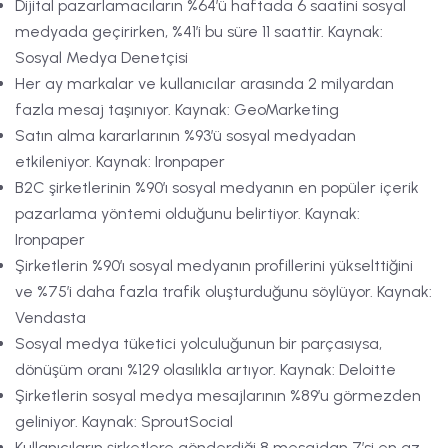
Dijital pazarlamacıların %64’ü haftada 6 saatini sosyal
medyada geçirirken, %41’i bu süre 11 saattir. Kaynak:
Sosyal Medya Denetçisi
Her ay markalar ve kullanıcılar arasında 2 milyardan
fazla mesaj taşınıyor. Kaynak: GeoMarketing
Satın alma kararlarının %93’ü sosyal medyadan
etkileniyor. Kaynak: Ironpaper
B2C şirketlerinin %90’ı sosyal medyanın en popüler içerik
pazarlama yöntemi olduğunu belirtiyor. Kaynak:
Ironpaper
Şirketlerin %90’ı sosyal medyanın profillerini yükselttiğini
ve %75’i daha fazla trafik oluşturduğunu söylüyor. Kaynak:
Vendasta
Sosyal medya tüketici yolculuğunun bir parçasıysa,
dönüşüm oranı %129 olasılıkla artıyor. Kaynak: Deloitte
Şirketlerin sosyal medya mesajlarının %89’u görmezden
geliniyor. Kaynak: SproutSocial
Kullanıcıların şirketlere gönderdiği 8 mesajdan 7’si en az