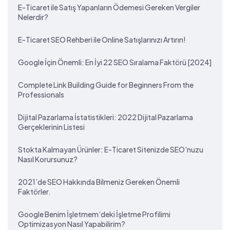
E-Ticaret ile Satış Yapanların Ödemesi Gereken Vergiler
Nelerdir?
E-Ticaret SEO Rehberi ile Online Satışlarınızı Artırın!
Google İçin Önemli: En İyi 22 SEO Sıralama Faktörü [2024]
Complete Link Building Guide for Beginners From the
Professionals
Dijital Pazarlama İstatistikleri: 2022 Dijital Pazarlama
Gerçeklerinin Listesi
Stokta Kalmayan Ürünler: E-Ticaret Sitenizde SEO’nuzu
Nasıl Korursunuz?
2021’de SEO Hakkında Bilmeniz Gereken Önemli
Faktörler.
Google Benim İşletmem’deki İşletme Profilimi
Optimizasyon Nasıl Yapabilirim?