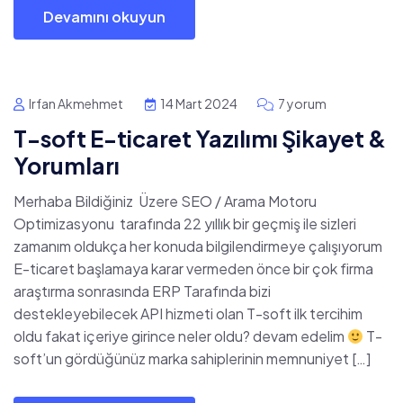
Devamını okuyun
Irfan Akmehmet
14 Mart 2024
7 yorum
T-soft E-ticaret Yazılımı Şikayet &
Yorumları
Merhaba Bildiğiniz Üzere SEO / Arama Motoru
Optimizasyonu tarafında 22 yıllık bir geçmiş ile sizleri
zamanım oldukça her konuda bilgilendirmeye çalışıyorum
E-ticaret başlamaya karar vermeden önce bir çok firma
araştırma sonrasında ERP Tarafında bizi
destekleyebilecek API hizmeti olan T-soft ilk tercihim
oldu fakat içeriye girince neler oldu? devam edelim
T-
soft’un gördüğünüz marka sahiplerinin memnuniyet […]