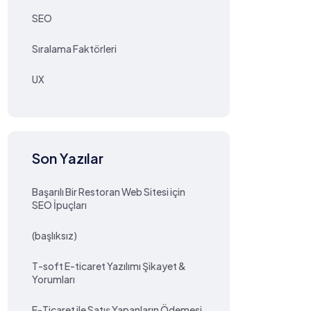
SEO
Sıralama Faktörleri
UX
Son Yazılar
Başarılı Bir Restoran Web Sitesi için
SEO İpuçları
(başlıksız)
T-soft E-ticaret Yazılımı Şikayet &
Yorumları
E-Ticaret ile Satış Yapanların Ödemesi