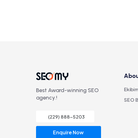
Abo
Ekibim
Best Award-winning SEO
agency.!
SEO B
(229) 888-5203
Enquire Now