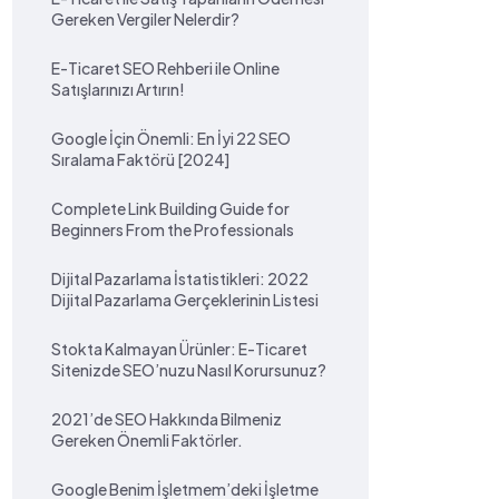
Gereken Vergiler Nelerdir?
E-Ticaret SEO Rehberi ile Online
Satışlarınızı Artırın!
Google İçin Önemli: En İyi 22 SEO
Sıralama Faktörü [2024]
Complete Link Building Guide for
Beginners From the Professionals
Dijital Pazarlama İstatistikleri: 2022
Dijital Pazarlama Gerçeklerinin Listesi
Stokta Kalmayan Ürünler: E-Ticaret
Sitenizde SEO’nuzu Nasıl Korursunuz?
2021’de SEO Hakkında Bilmeniz
Gereken Önemli Faktörler.
Google Benim İşletmem’deki İşletme