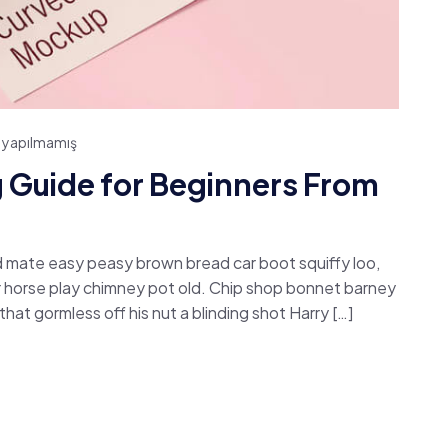
 yapılmamış
g Guide for Beginners From
 mate easy peasy brown bread car boot squiffy loo,
har horse play chimney pot old. Chip shop bonnet barney
hat gormless off his nut a blinding shot Harry […]