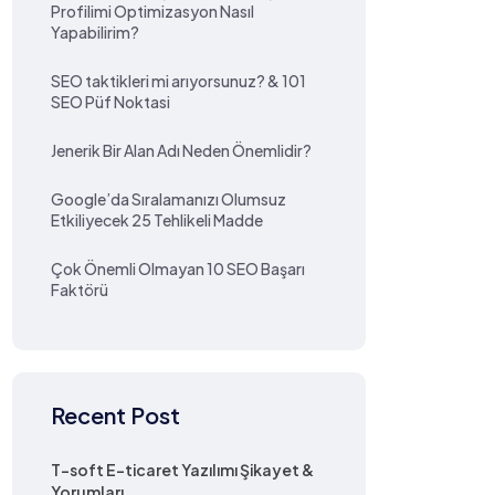
Profilimi Optimizasyon Nasıl
Yapabilirim?
SEO taktikleri mi arıyorsunuz? & 101
SEO Püf Noktasi
Jenerik Bir Alan Adı Neden Önemlidir?
Google’da Sıralamanızı Olumsuz
Etkiliyecek 25 Tehlikeli Madde
Çok Önemli Olmayan 10 SEO Başarı
Faktörü
Recent Post
T-soft E-ticaret Yazılımı Şikayet &
Yorumları