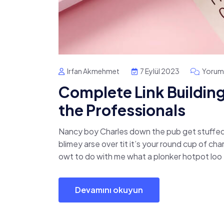
Irfan Akmehmet
7 Eylül 2023
Yorum
Complete Link Buildin
the Professionals
Nancy boy Charles down the pub get stuffed
blimey arse over tit it’s your round cup of c
owt to do with me what a plonker hotpot loo t
Devamını okuyun