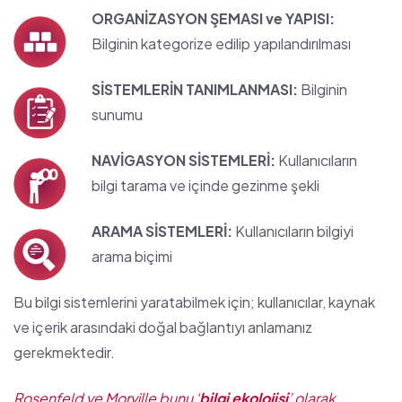
ORGANİZASYON
ŞEMASI
ve
YAPISI
:
Bilginin kategorize edilip yapılandırılması
SİSTEMLERİN TANIMLANMASI:
Bilginin
sunumu
NAVİGASYON SİSTEMLERİ:
Kullanıcıların
bilgi tarama ve içinde gezinme şekli
ARAMA SİSTEMLERİ:
Kullanıcıların bilgiyi
arama biçimi
Bu bilgi sistemlerini yaratabilmek için; kullanıcılar, kaynak
ve içerik arasındaki doğal bağlantıyı anlamanız
gerekmektedir.
Rosenfeld ve Morville bunu ‘
bilgi ekolojisi
’ olarak