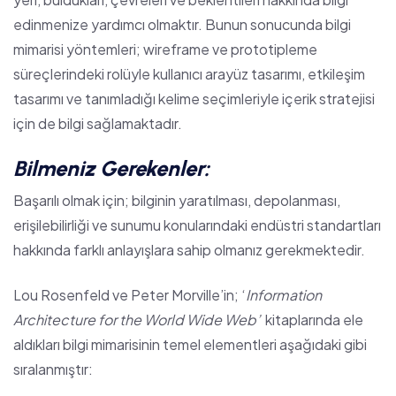
edinmenize yardımcı olmaktır. Bunun sonucunda
bilgi
mimarisi yöntemleri
;
wireframe
ve
prototipleme
süreçlerindeki rolüyle
kullanıcı arayüz tasarımı
,
etkileşim
tasarımı
ve tanımladığı kelime seçimleriyle
içerik stratejisi
için de bilgi sağlamaktadır.
Bilmeniz Gerekenler:
Başarılı olmak için; bilginin yaratılması, depolanması,
erişilebilirliği
ve sunumu konularındaki endüstri standartları
hakkında farklı anlayışlara sahip olmanız gerekmektedir.
Lou Rosenfeld ve Peter Morville’in;
‘
Information
Architecture for the World Wide Web’
kitaplarında ele
aldıkları bilgi mimarisinin temel elementleri aşağıdaki gibi
sıralanmıştır: