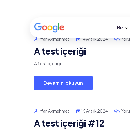
Biz
Irfan Akmehmet
14 Aralık 2024
Yoru
A test içeriği
A test içeriği
Devamını okuyun
Irfan Akmehmet
15 Aralık 2024
Yoru
A test içeriği #12