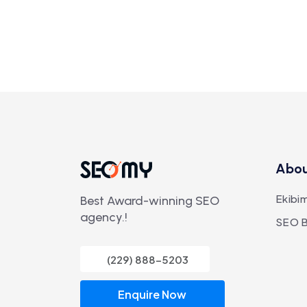
Abo
Ekibim
Best Award-winning SEO
agency.!
SEO B
(229) 888-5203
Enquire Now