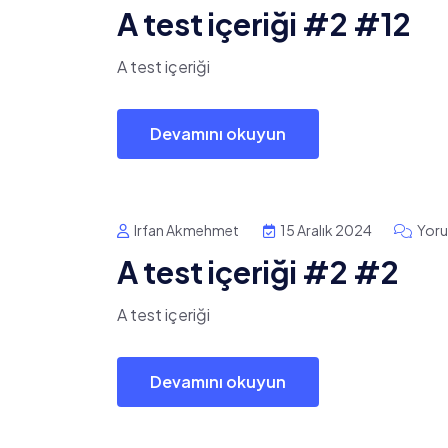
A test içeriği #2 #12
A test içeriği
Devamını okuyun
Irfan Akmehmet
15 Aralık 2024
Yoru
A test içeriği #2 #2
A test içeriği
Devamını okuyun