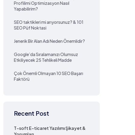
Profilimi Optimizasyon Nasıl
Yapabilirim?
SEO taktikleri mi arıyorsunuz? & 101
SEO Püf Noktasi
Jenerik Bir Alan Adı Neden Önemlidir?
Google’da Sıralamanızı Olumsuz
Etkiliyecek 25 Tehlikeli Madde
Çok Önemli Olmayan 10 SEO Başarı
Faktörü
Recent Post
T-soft E-ticaret Yazılımı Şikayet &
Yorumları