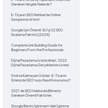
Gereken Vergiler Nelerdir?
E-Ticaret SEO Rehberi ile Online
Satışlarınızı Artırın!
Google İçin Önemli: En İyi 22 SEO
Sıralama Faktörü [2024]
Complete Link Building Guide for
Beginners From the Professionals
Dijital Pazarlama İstatistikleri: 2022
Dijital Pazarlama Gerçeklerinin Listesi
Stokta Kalmayan Ürünler: E-Ticaret
Sitenizde SEO’nuzu Nasıl Korursunuz?
2021’de SEO Hakkında Bilmeniz
Gereken Önemli Faktörler.
Google Benim İşletmem’deki İşletme