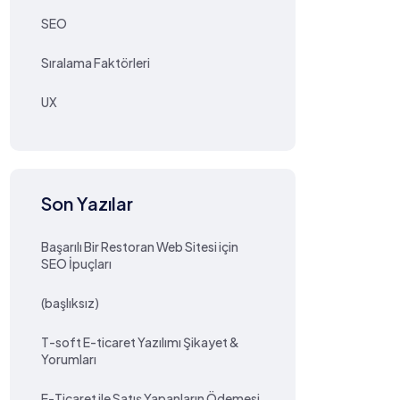
SEO
Sıralama Faktörleri
UX
Son Yazılar
Başarılı Bir Restoran Web Sitesi için
SEO İpuçları
(başlıksız)
T-soft E-ticaret Yazılımı Şikayet &
Yorumları
E-Ticaret ile Satış Yapanların Ödemesi