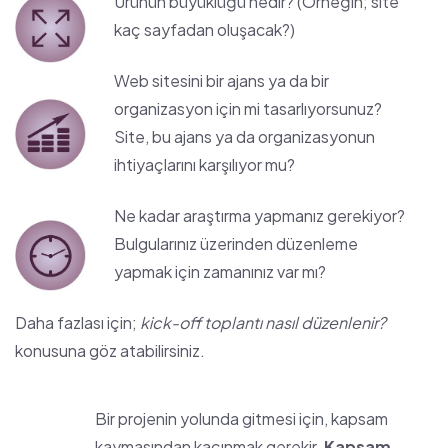
Ürünün büyüklüğü nedir? (Örneğin; site
kaç sayfadan oluşacak?)
Web sitesini bir ajans ya da bir
organizasyon için mi tasarlıyorsunuz?
Site, bu ajans ya da organizasyonun
ihtiyaçlarını karşılıyor mu?
Ne kadar araştırma yapmanız gerekiyor?
Bulgularınız üzerinden düzenleme
yapmak için zamanınız var mı?
Daha fazlası için;
kick-off toplantı nasıl düzenlenir?
konusuna göz atabilirsiniz.
Bir projenin yolunda gitmesi için, kapsam
kaymasından kaçınmak gerekir.
Kapsam